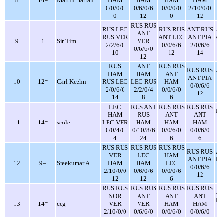
8
14=
Martin Harran
HAM
HAM
HAM
HAM
0/0/0/0
0/6/0/6
0/0/0/0
2/10/0/0
0
12
0
12
RUS RUS
RUS LEC
RUS RUS
ANT RUS
ANT
RUS VER
ANT LEC
ANT PIA
9
1
Sir Tim
VER
2/2/6/0
0/0/6/6
2/0/6/6
0/6/6/0
10
12
14
12
RUS
ANT
RUS RUS
RUS RUS
HAM
HAM
ANT
ANT PIA
10
12=
Carl Keehn
RUS LEC
LEC RUS
HAM
0/0/6/6
2/0/6/6
2/2/0/4
0/0/6/0
12
14
8
6
LEC
RUS ANT
RUS RUS
RUS RUS
HAM
RUS
ANT
ANT
11
14=
scole
LEC VER
HAM
HAM
HAM
0/0/4/0
0/10/8/6
0/0/6/0
0/0/6/0
4
24
6
6
RUS RUS
RUS RUS
RUS RUS
RUS RUS
VER
LEC
HAM
ANT PIA
12
9=
Sreekumar A
HAM
HAM
LEC
0/0/6/6
2/10/0/0
0/6/0/6
0/0/0/6
12
12
12
6
RUS RUS
RUS RUS
RUS RUS
RUS RUS
NOR
ANT
ANT
ANT
13
14=
ceg
VER
VER
HAM
HAM
2/10/0/0
0/6/6/0
0/0/6/0
0/0/6/0