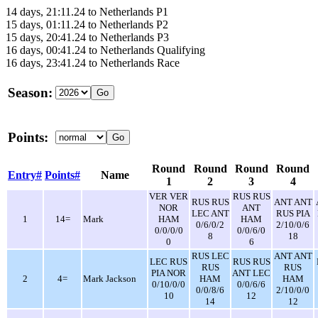
14 days, 21:11.24 to Netherlands P1
15 days, 01:11.24 to Netherlands P2
15 days, 20:41.24 to Netherlands P3
16 days, 00:41.24 to Netherlands Qualifying
16 days, 23:41.24 to Netherlands Race
Season:
Points:
Round
Round
Round
Round
Entry#
Points#
Name
1
2
3
4
VER VER
RUS RUS
RUS RUS
ANT ANT
NOR
ANT
LEC ANT
RUS PIA
1
14=
Mark
HAM
HAM
0/6/0/2
2/10/0/6
0/0/0/0
0/0/6/0
8
18
0
6
RUS LEC
ANT ANT
LEC RUS
RUS RUS
RUS
RUS
PIA NOR
ANT LEC
2
4=
Mark Jackson
HAM
HAM
0/10/0/0
0/0/6/6
0/0/8/6
2/10/0/0
10
12
14
12