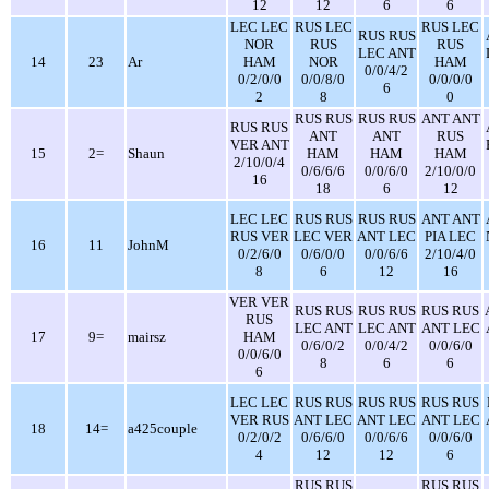
12
12
6
6
LEC LEC
RUS LEC
RUS LEC
RUS RUS
NOR
RUS
RUS
LEC ANT
14
23
Ar
HAM
NOR
HAM
0/0/4/2
0/2/0/0
0/0/8/0
0/0/0/0
6
2
8
0
RUS RUS
RUS RUS
ANT ANT
RUS RUS
ANT
ANT
RUS
VER ANT
15
2=
Shaun
HAM
HAM
HAM
2/10/0/4
0/6/6/6
0/0/6/0
2/10/0/0
16
18
6
12
LEC LEC
RUS RUS
RUS RUS
ANT ANT
RUS VER
LEC VER
ANT LEC
PIA LEC
16
11
JohnM
0/2/6/0
0/6/0/0
0/0/6/6
2/10/4/0
8
6
12
16
VER VER
RUS RUS
RUS RUS
RUS RUS
RUS
LEC ANT
LEC ANT
ANT LEC
17
9=
mairsz
HAM
0/6/0/2
0/0/4/2
0/0/6/0
0/0/6/0
8
6
6
6
LEC LEC
RUS RUS
RUS RUS
RUS RUS
VER RUS
ANT LEC
ANT LEC
ANT LEC
18
14=
a425couple
0/2/0/2
0/6/6/0
0/0/6/6
0/0/6/0
4
12
12
6
RUS RUS
RUS RUS