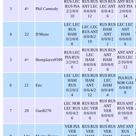
RUS LEC
RUS RUS
RUS RUS
ANT RUS
RUS PIA
ANT LEC
LEC ANT
ANT PIA
3
4=
Phil Carmody
2/2/6/0
0/6/6/0
0/0/4/2
2/0/6/6
10
12
6
14
LEC LEC
RUS RUS
LEC LEC
LEC LEC
RUS
HAM
ANT
RUS ANT
4
22
D Munz
HAM
ANT
HAM
0/0/8/2
0/2/6/0
0/0/0/2
0/0/6/0
10
8
2
6
RUS RUS
RUS RUS
RUS LEC
ANT ANT
LEC
ANT
PIA RUS
RUS LEC
5
4=
Hornplayer9599
HAM
HAM
2/2/0/2
2/10/0/0
0/6/0/6
0/0/6/0
6
12
12
6
LEC LEC
RUS RUS
RUS RUS
PIA RUS
HAM
HAM
LEC
NOR GAS
6
21
Eric
RUS
ANT
HAM
0/0/8/0
0/2/0/2
0/6/4/2
0/0/4/0
8
4
12
4
RUS RUS
LEC NOR
RUS RUS
RUS ANT
ANT
LEC RUS
LEC VER
RUS VER
7
20
User8270
VER
0/0/4/2
0/6/0/0
0/10/0/0
0/0/6/0
6
6
10
6
VER PIA
RUS RUS
RUS RUS
ANT ANT
VER
VER
VER
RUS