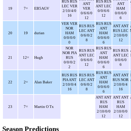
RUS RUS
RUS RUS
ANT
ANT
LEC VER
ANT LEC
19
7=
EB5AGV
VER
HAM
2/10/4/0
0/0/6/6
0/6/6/0
0/0/6/0
16
12
12
6
VER VER
RUS RUS
RUS RUS
ANT ANT
NOR
ANT
LEC ANT
RUS LEC
20
19
durian
HAM
HAM
0/6/0/2
2/10/0/0
0/0/0/0
0/0/6/0
8
12
0
6
NOR
RUS RUS
RUS RUS
RUS RUS
NOR PIA
ANT
ANT LEC
ANT LEC
21
12=
Hugh
RUS
HAM
0/6/6/0
0/0/6/0
0/0/0/2
0/0/6/0
12
6
2
6
RUS RUS
RUS RUS
RUS RUS
ANT ANT
ANT
PIA ANT
LEC ANT
RUS NOR
22
2=
Alan Baker
HAM
2/10/0/4
0/6/0/2
2/10/0/4
0/0/6/0
16
8
16
6
ANT ANT
ANT ANT
RUS
RUS
23
7=
Martin O Tx
HAM
HAM
2/10/0/0
2/10/0/0
12
12
Season Predictions