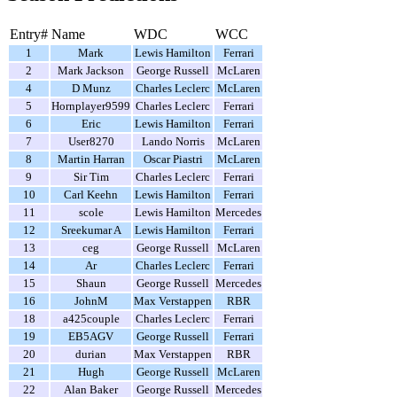
Entry#
Name
WDC
WCC
1
Mark
Lewis Hamilton
Ferrari
2
Mark Jackson
George Russell
McLaren
4
D Munz
Charles Leclerc
McLaren
5
Hornplayer9599
Charles Leclerc
Ferrari
6
Eric
Lewis Hamilton
Ferrari
7
User8270
Lando Norris
McLaren
8
Martin Harran
Oscar Piastri
McLaren
9
Sir Tim
Charles Leclerc
Ferrari
10
Carl Keehn
Lewis Hamilton
Ferrari
11
scole
Lewis Hamilton
Mercedes
12
Sreekumar A
Lewis Hamilton
Ferrari
13
ceg
George Russell
McLaren
14
Ar
Charles Leclerc
Ferrari
15
Shaun
George Russell
Mercedes
16
JohnM
Max Verstappen
RBR
18
a425couple
Charles Leclerc
Ferrari
19
EB5AGV
George Russell
Ferrari
20
durian
Max Verstappen
RBR
21
Hugh
George Russell
McLaren
22
Alan Baker
George Russell
Mercedes