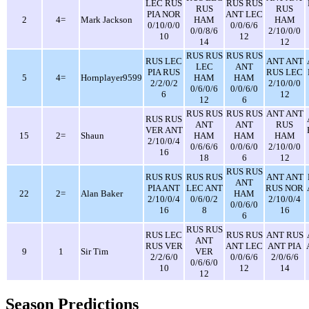
LEC RUS
RUS RUS
RUS
RUS
PIA NOR
ANT LEC
2
4=
Mark Jackson
HAM
HAM
0/10/0/0
0/0/6/6
0/0/8/6
2/10/0/0
10
12
14
12
RUS RUS
RUS RUS
RUS LEC
ANT ANT
LEC
ANT
PIA RUS
RUS LEC
5
4=
Hornplayer9599
HAM
HAM
2/2/0/2
2/10/0/0
0/6/0/6
0/0/6/0
6
12
12
6
RUS RUS
RUS RUS
ANT ANT
RUS RUS
ANT
ANT
RUS
VER ANT
15
2=
Shaun
HAM
HAM
HAM
2/10/0/4
0/6/6/6
0/0/6/0
2/10/0/0
16
18
6
12
RUS RUS
RUS RUS
RUS RUS
ANT ANT
ANT
PIA ANT
LEC ANT
RUS NOR
22
2=
Alan Baker
HAM
2/10/0/4
0/6/0/2
2/10/0/4
0/0/6/0
16
8
16
6
RUS RUS
RUS LEC
RUS RUS
ANT RUS
ANT
RUS VER
ANT LEC
ANT PIA
9
1
Sir Tim
VER
2/2/6/0
0/0/6/6
2/0/6/6
0/6/6/0
10
12
14
12
Season Predictions