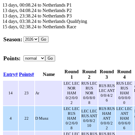
13 days, 00:08.24 to Netherlands P1
13 days, 04:08.24 to Netherlands P2
13 days, 23:38.24 to Netherlands P3
14 days, 03:38.24 to Netherlands Qualifying
15 days, 02:38.24 to Netherlands Race
Season:
Points:
Round
Round
Round
Round
Entry#
Points#
Name
1
2
3
4
LEC LEC
RUS LEC
RUS LEC
RUS RUS
NOR
RUS
RUS
LEC ANT
14
23
Ar
HAM
NOR
HAM
0/0/4/2
0/2/0/0
0/0/8/0
0/0/0/0
6
2
8
0
LEC LEC
RUS RUS
LEC LEC
LEC LEC
RUS
HAM
ANT
RUS ANT
4
22
D Munz
HAM
ANT
HAM
0/0/8/2
0/2/6/0
0/0/0/2
0/0/6/0
10
8
2
6
LEC LEC
RUS RUS
RUS RUS