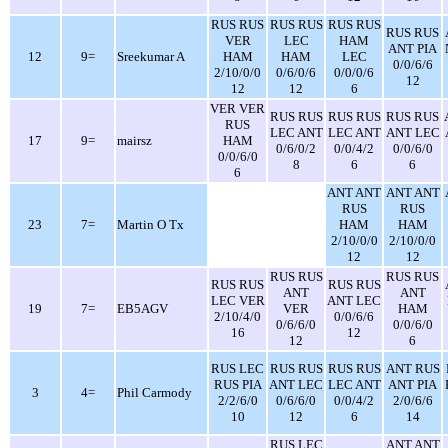
RUS RUS
RUS RUS
RUS RUS
RUS RUS
VER
LEC
HAM
ANT PIA
12
9=
Sreekumar A
HAM
HAM
LEC
0/0/6/6
2/10/0/0
0/6/0/6
0/0/0/6
12
12
12
6
VER VER
RUS RUS
RUS RUS
RUS RUS
RUS
LEC ANT
LEC ANT
ANT LEC
17
9=
mairsz
HAM
0/6/0/2
0/0/4/2
0/0/6/0
0/0/6/0
8
6
6
6
ANT ANT
ANT ANT
RUS
RUS
23
7=
Martin O Tx
HAM
HAM
2/10/0/0
2/10/0/0
12
12
RUS RUS
RUS RUS
RUS RUS
RUS RUS
ANT
ANT
LEC VER
ANT LEC
19
7=
EB5AGV
VER
HAM
2/10/4/0
0/0/6/6
0/6/6/0
0/0/6/0
16
12
12
6
RUS LEC
RUS RUS
RUS RUS
ANT RUS
RUS PIA
ANT LEC
LEC ANT
ANT PIA
3
4=
Phil Carmody
2/2/6/0
0/6/6/0
0/0/4/2
2/0/6/6
10
12
6
14
RUS LEC
ANT ANT