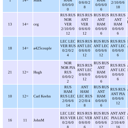
1
14=
Mark
HAM
HAM
0/6/0/2
2/10/0/6
0/0/0/0
0/0/6/0
8
18
0
6
RUS RUS
RUS RUS
RUS RUS
RUS RUS
NOR
ANT
ANT
ANT
13
14=
ceg
VER
VER
HAM
HAM
2/10/0/0
0/6/6/0
0/0/6/0
0/0/6/0
12
12
6
6
LEC LEC
RUS RUS
RUS RUS
RUS RUS
VER RUS
ANT LEC
ANT LEC
ANT LEC
18
14=
a425couple
0/2/0/2
0/6/6/0
0/0/6/6
0/0/6/0
4
12
12
6
NOR
RUS RUS
RUS RUS
RUS RUS
NOR PIA
ANT
ANT LEC
ANT LEC
21
12=
Hugh
RUS
HAM
0/6/6/0
0/0/6/0
0/0/0/2
0/0/6/0
12
6
2
6
RUS
ANT
RUS RUS
RUS RUS
HAM
HAM
ANT
ANT PIA
10
12=
Carl Keehn
RUS LEC
LEC RUS
HAM
0/0/6/6
2/0/6/6
2/2/0/4
0/0/6/0
12
14
8
6
LEC LEC
RUS RUS
RUS RUS
ANT ANT
RUS VER
LEC VER
ANT LEC
PIA LEC
16
11
JohnM
0/2/6/0
0/6/0/0
0/0/6/6
2/10/4/0
8
6
12
16