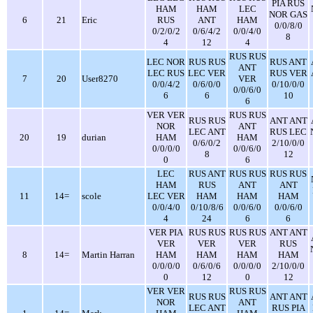
PIA RUS
HAM
HAM
LEC
NOR GAS
6
21
Eric
RUS
ANT
HAM
0/0/8/0
0/2/0/2
0/6/4/2
0/0/4/0
8
4
12
4
RUS RUS
LEC NOR
RUS RUS
RUS ANT
ANT
LEC RUS
LEC VER
RUS VER
7
20
User8270
VER
0/0/4/2
0/6/0/0
0/10/0/0
0/0/6/0
6
6
10
6
VER VER
RUS RUS
RUS RUS
ANT ANT
NOR
ANT
LEC ANT
RUS LEC
20
19
durian
HAM
HAM
0/6/0/2
2/10/0/0
0/0/0/0
0/0/6/0
8
12
0
6
LEC
RUS ANT
RUS RUS
RUS RUS
HAM
RUS
ANT
ANT
11
14=
scole
LEC VER
HAM
HAM
HAM
0/0/4/0
0/10/8/6
0/0/6/0
0/0/6/0
4
24
6
6
VER PIA
RUS RUS
RUS RUS
ANT ANT
VER
VER
VER
RUS
8
14=
Martin Harran
HAM
HAM
HAM
HAM
0/0/0/0
0/6/0/6
0/0/0/0
2/10/0/0
0
12
0
12
VER VER
RUS RUS
RUS RUS
ANT ANT
NOR
ANT
LEC ANT
RUS PIA