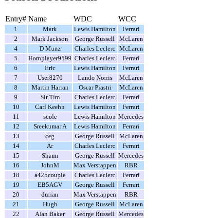
Entry#
Name
WDC
WCC
1
Mark
Lewis Hamilton
Ferrari
2
Mark Jackson
George Russell
McLaren
4
D Munz
Charles Leclerc
McLaren
5
Hornplayer9599
Charles Leclerc
Ferrari
6
Eric
Lewis Hamilton
Ferrari
7
User8270
Lando Norris
McLaren
8
Martin Harran
Oscar Piastri
McLaren
9
Sir Tim
Charles Leclerc
Ferrari
10
Carl Keehn
Lewis Hamilton
Ferrari
11
scole
Lewis Hamilton
Mercedes
12
Sreekumar A
Lewis Hamilton
Ferrari
13
ceg
George Russell
McLaren
14
Ar
Charles Leclerc
Ferrari
15
Shaun
George Russell
Mercedes
16
JohnM
Max Verstappen
RBR
18
a425couple
Charles Leclerc
Ferrari
19
EB5AGV
George Russell
Ferrari
20
durian
Max Verstappen
RBR
21
Hugh
George Russell
McLaren
22
Alan Baker
George Russell
Mercedes